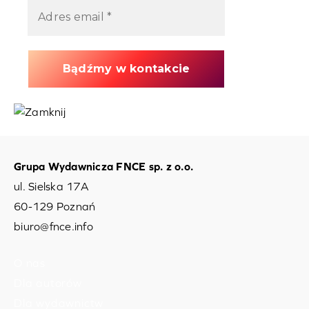
Grupa Wydawnicza FNCE sp. z o.o.
ul. Sielska 17A
60-129 Poznań
biuro@fnce.info
O nas
Dla autorów
Dla wydawnictw