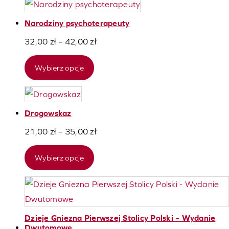
do
Narodziny psychoterapeuty
35,00 zł
Zakres
32,00
zł
–
42,00
zł
cen:
Wybierz opcje
od
32,00 zł
do
Drogowskaz
42,00 zł
Zakres
21,00
zł
–
35,00
zł
cen:
Wybierz opcje
od
21,00 zł
do
35,00 zł
Dzieje Gniezna Pierwszej Stolicy Polski – Wydanie
Dwutomowe