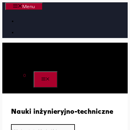
Przejdź
Menu
do
treści
0
MENU
Nauki inżynieryjno-techniczne
Wyszukiwarka