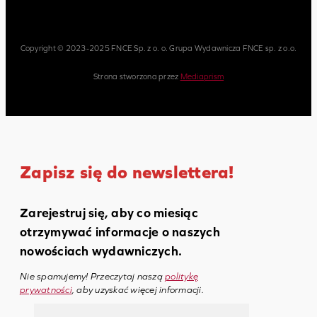
Copyright © 2023-2025 FNCE Sp. z o. o. Grupa Wydawnicza FNCE sp. z o.o.
Strona stworzona przez
Mediaprism
Zapisz się do newslettera!
Zarejestruj się, aby co miesiąc
otrzymywać informacje o naszych
nowościach wydawniczych.
Nie spamujemy! Przeczytaj naszą
politykę
prywatności
, aby uzyskać więcej informacji.