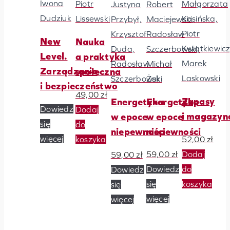
Iwona
Piotr
Małgorzata
Robert
Justyna
Dudziuk
Lissewski
Kasińska,
Maciejewski,
Przybył,
Piotr
Radosław
Krzysztof
New
Nauka
Kwiatkiewicz
Szczerbowski,
Duda,
Level.
a praktyka
Marek
Michał
Radosław
Zarządzanie
społeczna
Laskowski
Żak
Szczerbowski
i bezpieczeństwo
49,00
zł
Zapasy
Energetyka
Energetyka
Dowiedz
Dodaj
i magazyn
w epoce
w epoce
się
do
niepewności
niepewności
więcej
koszyka
52,00
zł
Dodaj
59,00
zł
59,00
zł
do
Dowiedz
Dowiedz
koszyka
się
się
więcej
więcej