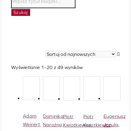
produktów
Szukaj
Posortowane
Wyświetlanie 1–20 z 49 wyników
według
najnowszych
Adam
Dominika
Eugeniusz
Piotr
Piotr
Weinert,
Narożna,
Januła,
Kwiatkiewicz,
Kwiatkiewicz,