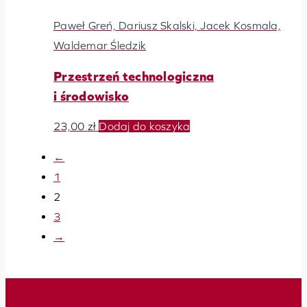
Paweł Greń, Dariusz Skalski, Jacek Kosmala,
Waldemar Śledzik
Przestrzeń technologiczna
i środowisko
23,00
zł
Dodaj do koszyka
←
1
2
3
→