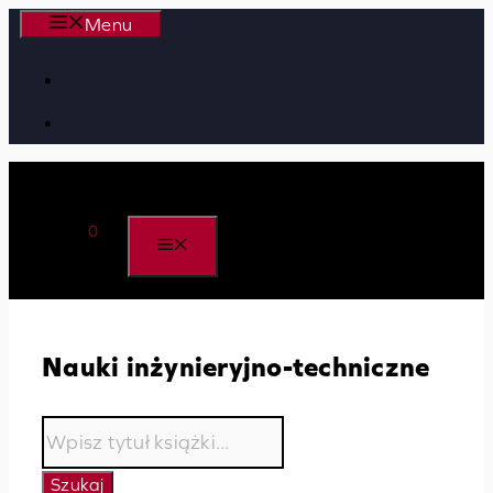
Przejdź
Menu
do
treści
0
MENU
Nauki inżynieryjno-techniczne
Wyszukiwarka
produktów
Szukaj