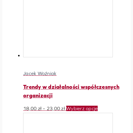
Jacek Woźniak
Trendy w działalności współczesnych
organizacji
Zakres
Ten
18,00
zł
–
23,00
zł
Wybierz opcje
cen:
produkt
od
ma