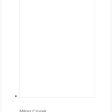
Miłosz Czopek