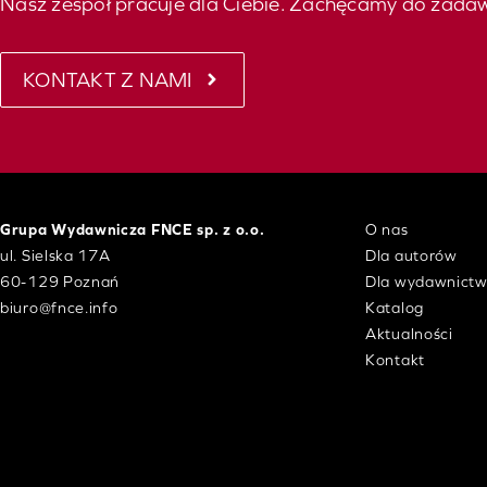
Nasz zespół pracuje dla Ciebie. Zachęcamy do zada
KONTAKT Z NAMI
Grupa Wydawnicza FNCE sp. z o.o.
O nas
ul. Sielska 17A
Dla autorów
60-129 Poznań
Dla wydawnict
biuro@fnce.info
Katalog
Aktualności
Kontakt