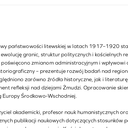
istoriografii
wy państwowości litewskiej w latach 1917–1920 sta
wolucję granic, struktur politycznych i kościelnych re
 poświęcono zmianom administracyjnym i wpływowi cz
oriograficzny – prezentuje rozwój badań nad regionem
lędniono zarówno źródła historyczne, jak i literatur
ment refleksji nad dziejami Żmudzi. Opracowanie skier
ią Europy Środkowo-Wschodniej.
czyciel akademicki, profesor nauk humanistycznych o
icznych publikacji naukowych dotyczących stosunków pol