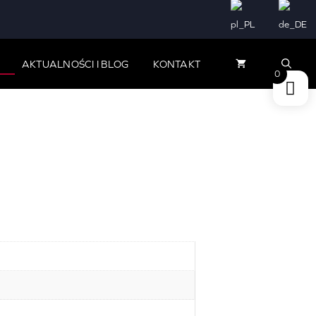
od
21,00 zł
do
AKTUALNOŚCI I BLOG
KONTAKT
34,00 zł
0