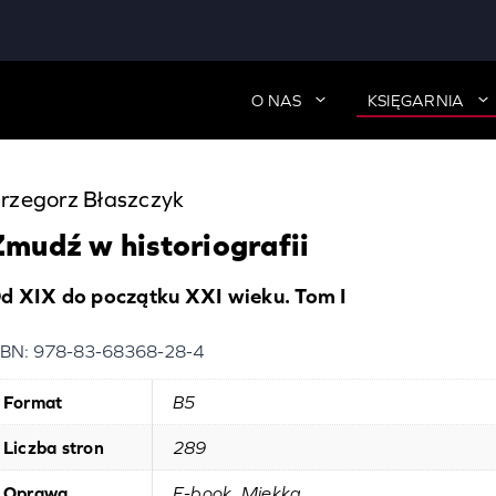
O NAS
KSIĘGARNIA
rzegorz Błaszczyk
Żmudź w historiografii
d XIX do początku XXI wieku. Tom I
SBN: 978-83-68368-28-4
Format
B5
Liczba stron
289
Oprawa
E-book, Miękka