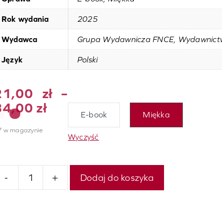
Rok wydania
2025
Wydawca
Grupa Wydawnicza FNCE, Wydawnic
Język
Polski
21,00
zł
–
Zakres
34,00
zł
E-book
Miękka
cen:
7 w magazynie
od
Wyczyść
21,00 zł
do
34,00 zł
-
+
Dodaj do koszyka
lość
mudź
w