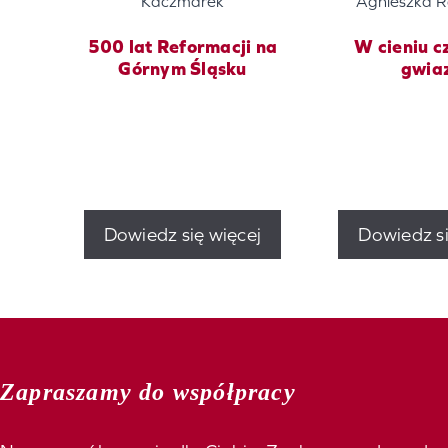
Kaczmarek
Agnieszka R
500 lat Reformacji na
W cieniu c
Górnym Śląsku
gwia
Dowiedz się więcej
Dowiedz si
Zapraszamy do współpracy