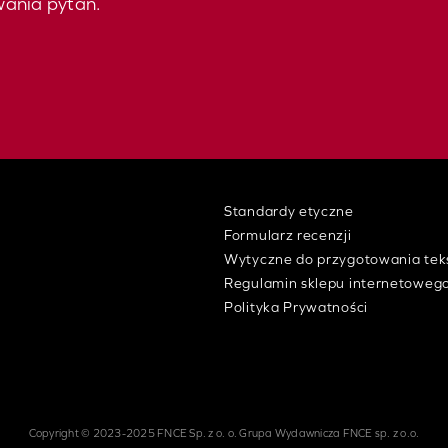
wania pytań.
Standardy etyczne
Formularz recenzji
w
Wytyczne do przygotowania tek
Regulamin sklepu internetoweg
Polityka Prywatności
Copyright © 2023-2025 FNCE Sp. z o. o. Grupa Wydawnicza FNCE sp. z o.o.