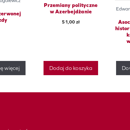
ogalewicz
Przemiany polityczne
Edwar
w Azerbejdżanie
zerwonej
zdy
Asoc
51,00
zł
histo
k
w
ę więcej
Dodaj do koszyka
Dow