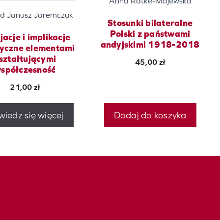
Anna Ratke-Majewska
d Janusz Jaremczuk
Stosunki bilateralne
Polski z państwami
jacje i implikacje
andyjskimi 1918-2018
ryczne elementami
ształtującymi
45,00
zł
spółczesność
21,00
zł
iedz się więcej
Dodaj do koszyka