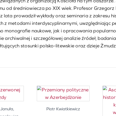
ń związanych z organizacją Kościoła na tym obszarze.
ionu od średniowiecza po XIX wiek. Profesor Grzegorz
 lata prowadził wykłady oraz seminaria z zakresu h
ch z metodami interdyscyplinarnymi, uwzględniając p
no monografie naukowe, jak i opracowania popularno
ie archiwalnej i szczegółowej analizie źródeł, badani
tujących stosunki polsko-litewskie oraz dzieje Żmudz
 Januła,
Piotr Kwiatkiewicz