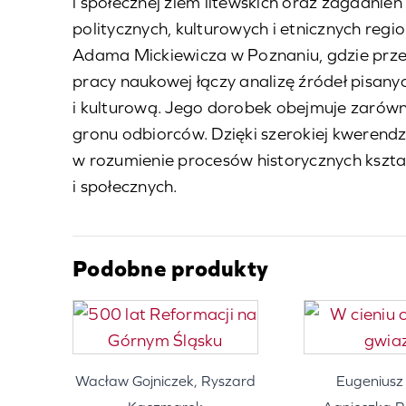
i społecznej ziem litewskich oraz zagadnie
politycznych, kulturowych i etnicznych reg
Adama Mickiewicza w Poznaniu, gdzie przez
pracy naukowej łączy analizę źródeł pisany
i kulturową. Jego dorobek obejmuje zarów
gronu odbiorców. Dzięki szerokiej kwerendz
w rozumienie procesów historycznych kształ
i społecznych.
Podobne produkty
Wacław Gojniczek, Ryszard
Eugeniusz