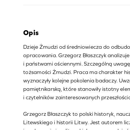
h
Opis
Dzieje Żmudzi od średniowiecza do odbudo
opracowania. Grzegorz Błaszczyk analizuje e
i państwami ościennymi. Szczególną uwagę
tożsamości Żmudzi. Praca ma charakter hist
wyznaczyły kolejne pokolenia badaczy. Uwzg
pamiętnikarską, które stanowiły istotny ele
i czytelników zainteresowanych przeszłośc
Grzegorz Błaszczyk to polski historyk, nau
Litewskiego i historii Litwy. Jest autorem l