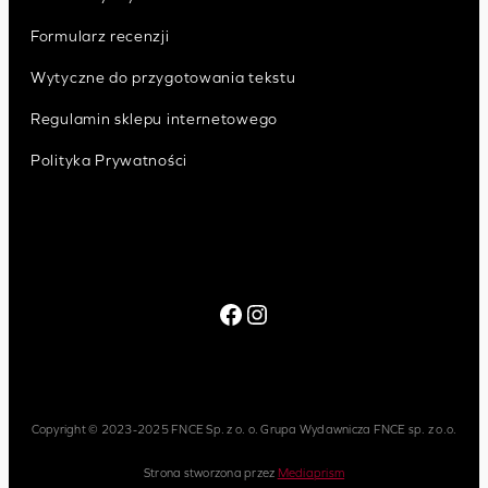
Formularz recenzji
Wytyczne do przygotowania tekstu
Regulamin sklepu internetowego
Polityka Prywatności
Facebook
Instagram
Copyright © 2023-2025 FNCE Sp. z o. o. Grupa Wydawnicza FNCE sp. z o.o.
Strona stworzona przez
Mediaprism