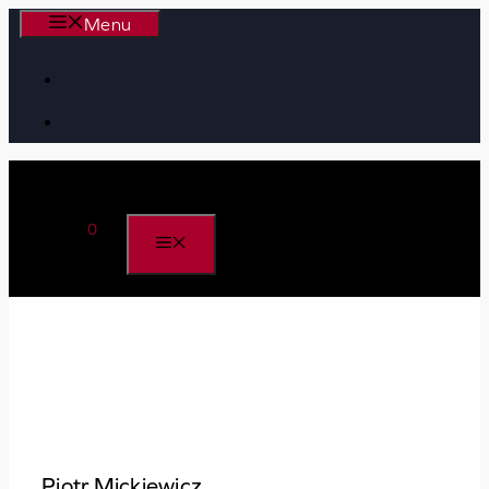
Przejdź
Menu
do
treści
0
MENU
Kategorie:
Historia
, 
Wszystkie
Piotr Mickiewicz