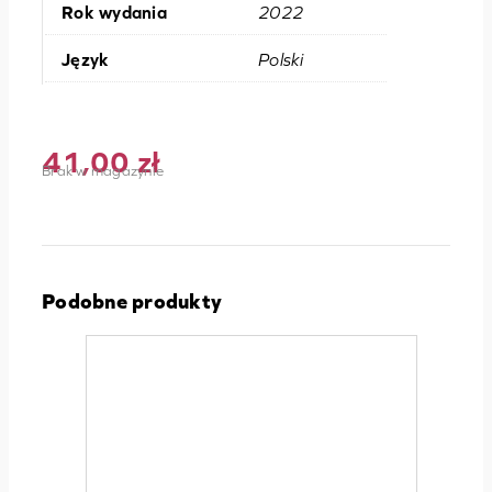
Rok wydania
2022
Język
Polski
41,00
zł
Brak w magazynie
Podobne produkty