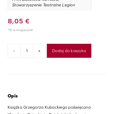
Stowarzyszenie Teatralne Legion
8,05
€
16 w magazynie
-
+
Dodaj do koszyka
ilość
Klaudyna
Potocka
Opis
Książka Grzegorza Kubackiego poświęcona