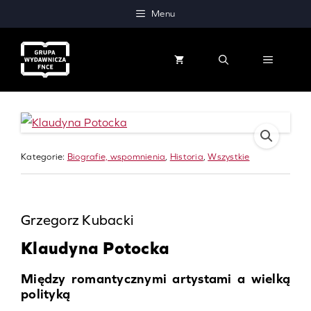
Przejdź
Menu
do
treści
MENU
Kategorie:
Biografie, wspomnienia
, 
Historia
, 
Wszystkie
Grzegorz Kubacki
Klaudyna Potocka
Między romantycznymi artystami a wielką
polityką