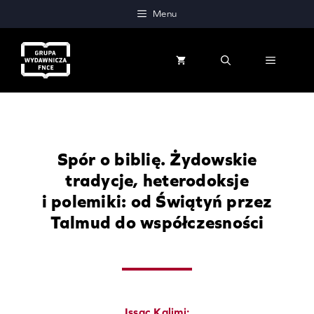
Przejdź
Menu
do
treści
MENU
Spór o biblię. Żydowskie
tradycje, heterodoksje
i polemiki: od Świątyń przez
Talmud do współczesności
Issac Kalimi: