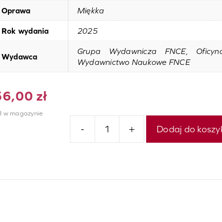
Oprawa
Miękka
Rok wydania
2025
Grupa Wydawnicza FNCE, Oficy
Wydawca
Wydawnictwo Naukowe FNCE
56,00
zł
3 w magazynie
-
+
Dodaj do koszy
ilość
Vademecum
bezpieczeństwa
wewnętrznego.
Podsumowanie
dekady