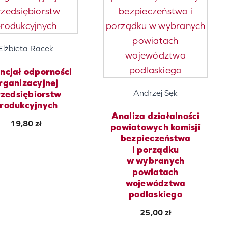
Elżbieta Racek
ncjał odporności
rganizacyjnej
Andrzej Sęk
zedsiębiorstw
rodukcyjnych
Analiza działalności
19,80
zł
powiatowych komisji
bezpieczeństwa
i porządku
w wybranych
powiatach
województwa
podlaskiego
25,00
zł