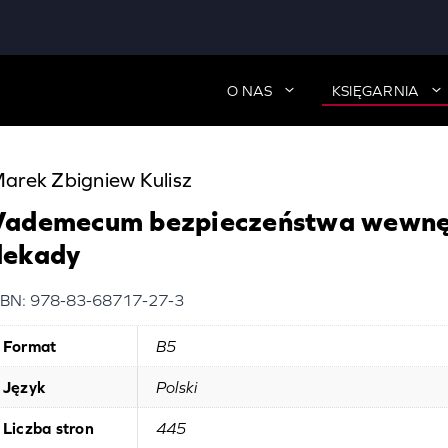
O NAS
KSIĘGARNIA
arek Zbigniew Kulisz
Vademecum bezpieczeństwa wewnę
dekady
SBN: 978-83-68717-27-3
Format
B5
Język
Polski
Liczba stron
445