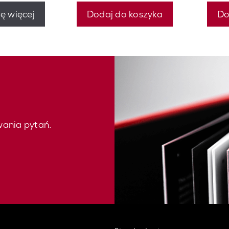
ę więcej
Dodaj do koszyka
Do
wania pytań.