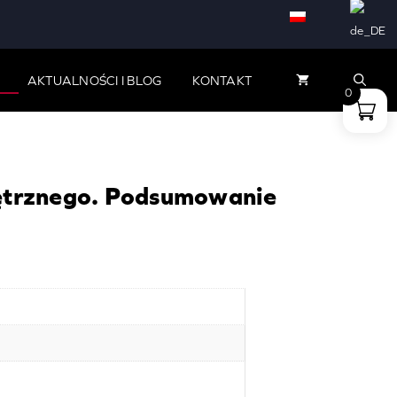
bezpieczeństwa
wewnętrznego.
Podsumowanie
AKTUALNOŚCI I BLOG
KONTAKT
0
dekady
trznego. Podsumowanie