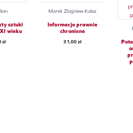
lian
Marek Zbigniew Kulisz
ty sztuki
Informacje prawnie
XI wieku
chronione
Pote
0
zł
31,00
zł
o
pr
p