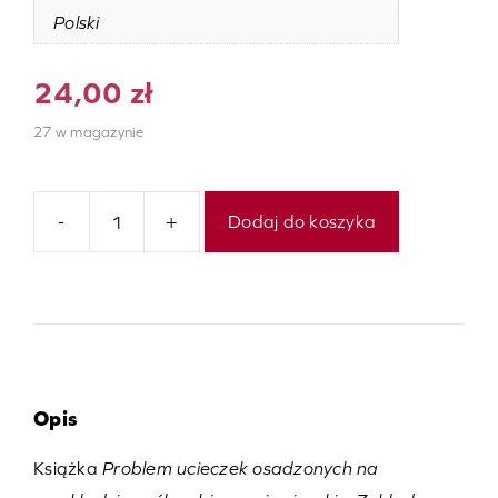
Polski
24,00
zł
27 w magazynie
-
+
Dodaj do koszyka
ilość
Problem
ucieczek
osadzonych
Opis
Książka
Problem ucieczek osadzonych na