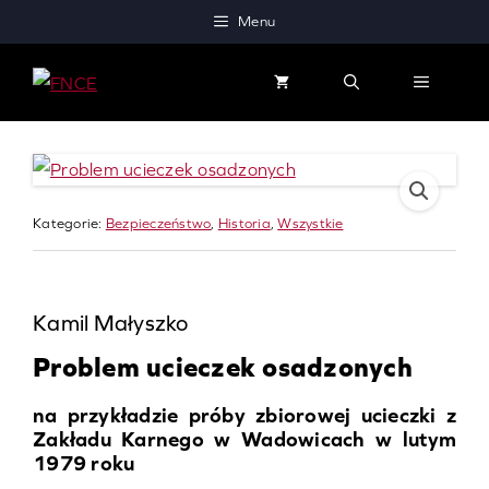
Przejdź
Menu
do
treści
MENU
Kategorie:
Bezpieczeństwo
, 
Historia
, 
Wszystkie
Kamil Małyszko
Problem ucieczek osadzonych
na przykładzie próby zbiorowej ucieczki z
Zakładu Karnego w Wadowicach w lutym
1979 roku