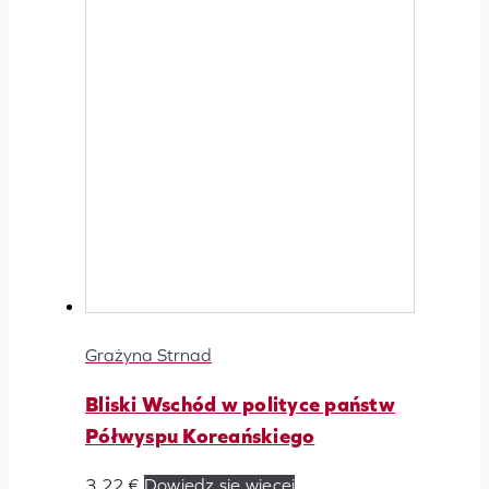
Grażyna Strnad
Bliski Wschód w polityce państw
Półwyspu Koreańskiego
3,22
€
Dowiedz się więcej