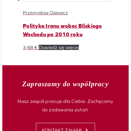
Przemysław Osiewicz
Polityka Iranu wobec Bliskiego
Wschodu po 2010 roku
3,68
€
Dowiedz się więcej
Zapraszamy do współpracy
Nasz zespół pracuje dla Ciebie. Zachęcamy
do zadawania pytań.
KONTAKT Z NAMI