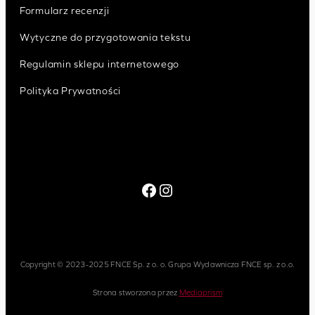
Formularz recenzji
Wytyczne do przygotowania tekstu
Regulamin sklepu internetowego
Polityka Prywatności
Facebook
Instagram
Copyright © 2023-2025 FNCE Sp. z o. o. Grupa Wydawnicza FNCE sp. z o.o.
Strona stworzona przez
Mediaprism