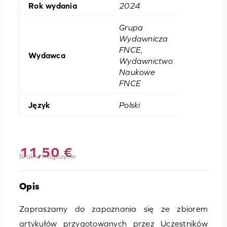
Rok wydania
2024
Grupa
Wydawnicza
FNCE,
Wydawca
Wydawnictwo
Naukowe
FNCE
Język
Polski
11,50
€
Brak w magazynie
Opis
Zapraszamy do zapoznania się ze zbiorem
artykułów przygotowanych przez Uczestników