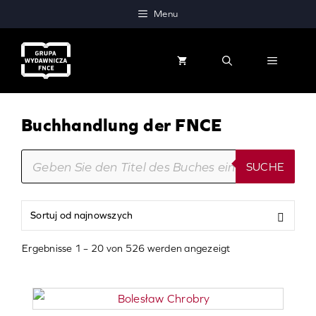
Zum
Menu
Inhalt
springen
MENÜ
Buchhandlung der FNCE
Products
search
SUCHE
Posortowane
Ergebnisse 1 – 20 von 526 werden angezeigt
według
najnowszych