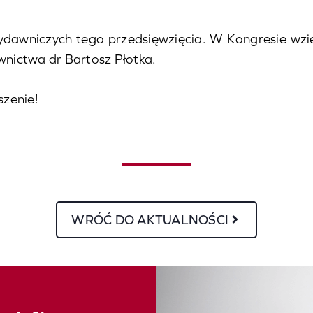
awniczych tego przedsięwzięcia. W Kongresie wzięl
nictwa dr Bartosz Płotka.
zenie!
WRÓĆ DO AKTUALNOŚCI